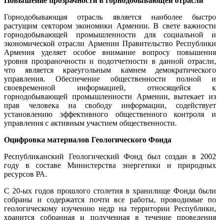
Повышение прозрачности в горнодобывающей отрасли
Горнодобывающая отрасль является наиболее быстро
растущим сектором экономики Армении. В свете важности
горнодобывающей промышленности для социальной и
экономической отрасли Армении Правительство Республики
Армения уделяет особое внимание вопросу повышения
уровня прозраночности и подотчетности в данной отрасли,
что является краеугольным камнем демократического
управления. Обеспечение общественности полной и
своевременной информацией, относящейся к
горнодобывающей промышленности Армении, вытекает из
прав человека на свободу информации, содействует
установлению эффективного общественного контроля и
управления с активным участием общественности.
О
цифровка
материалов
Геологическ
ого
Ф
онда
Республиканский Геологический Фонд был создан в 2002
году в составе Министерства энергетики и природных
ресурсов РА.
С 20-ых годов прошлого столетия в хранилище Фонда были
собраны и содержатся почти все работы, проводимые по
геологическому изучению недр на территории Республики,
хранится собранная и полученная в течение проведения