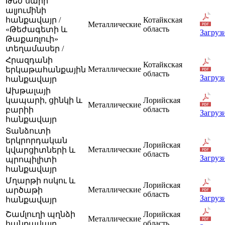
Թեժ սարի
ալյումինի
հանքավայր /
Котайкская
Металлические
область
«Թեժագետի և
Загруз
Թաքառլուի»
տեղամասեր /
Հրազդանի
Котайкская
Металлические
երկաթահանքային
область
Загруз
հանքավայր
Ախթալայի
կապարի, ցինկի և
Лорийская
Металлические
область
բարիի
Загруз
հանքավայր
Տանձուտի
երկրորդական
Лорийская
Металлические
կվարցիտների և
область
Загруз
պրոպիլիտի
հանքավայր
Մղարթի ոսկու և
Лорийская
Металлические
արծաթի
область
Загруз
հանքավայր
Շամլուղի պղնձի
Лорийская
Металлические
область
հանքավայր