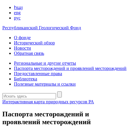
հայ
eng
рус
Республиканский Геологический Фонд
О фонде
Исторический обзор
Новости
Обратная связь
Региональные и другие отчеты
Паспорта месторождений и проявлений месторождений
Предоставленные права
Библиотека
Полезные материалы и ссылки
Интерактивная карта природных ресурсов РА
Паспорта месторождений и
проявлений месторождений