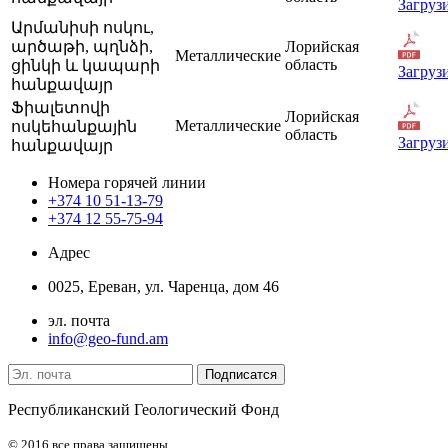
Загруз
Արմանիսի ոսկու,
արծաթի, պղնձի,
Лорийская
Металлические
область
ցինկի և կապարի
Загруз
հանքավայր
Ֆիալետովի
Лорийская
Металлические
ոսկեհանքային
область
Загруз
հանքավայր
Номера горячей линии
+374 10 51-13-79
+374 12 55-75-94
Адрес
0025, Ереван, ул. Чаренца, дом 46
эл. почта
info@geo-fund.am
Республиканский Геологический Фонд
© 2016 все права защищены.