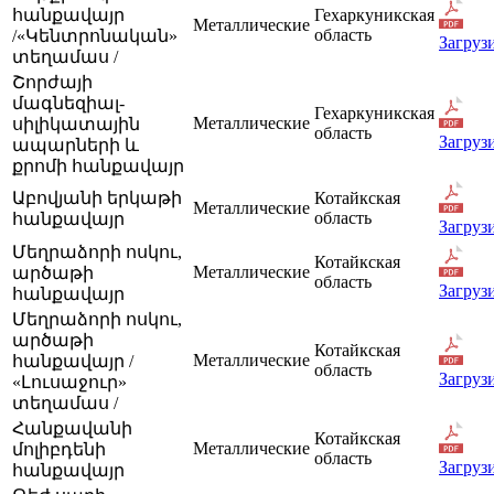
հանքավայր
Гехаркуникская
Металлические
область
/«Կենտրոնական»
Загруз
տեղամաս /
Շորժայի
մագնեզիալ-
Гехаркуникская
Металлические
սիլիկատային
область
Загруз
ապարների և
քրոմի հանքավայր
Աբովյանի երկաթի
Котайкская
Металлические
область
հանքավայր
Загруз
Մեղրաձորի ոսկու,
Котайкская
Металлические
արծաթի
область
Загруз
հանքավայր
Մեղրաձորի ոսկու,
արծաթի
Котайкская
Металлические
հանքավայր /
область
Загруз
«Լուսաջուր»
տեղամաս /
Հանքավանի
Котайкская
Металлические
մոլիբդենի
область
Загруз
հանքավայր