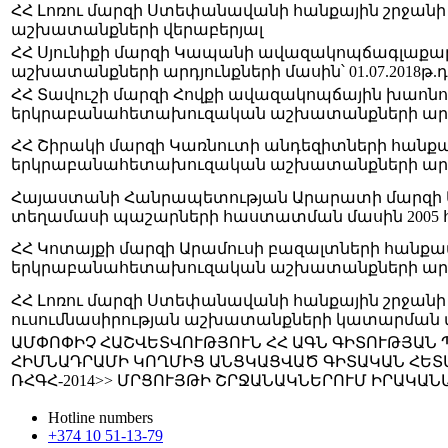
ՀՀ Լոռու մարզի Ստեփանավանի հանքային շրջանի 
աշխատանքների վերաբերյալ
ՀՀ Սյունիքի մարզի Կապանի ավազակոպճագլաք
աշխատանքների արդյունքների մասին՝ 01.07.2018
ՀՀ Տավուշի մարզի Հովքի ավազակոպճային խաոն
երկրաբանահետախուզական աշխատանքների արդյուն
ՀՀ Շիրակի մարզի Կառնուտի անդեզիտների հան
երկրաբանահետախուզական աշխատանքների արդյուն
Հայաստանի Հանրապետության Արարատի մարզի Ա
տեղամասի պաշարների հաստատման մասին 2005 հուն
ՀՀ Կոտայքի մարզի Արամուսի բազալտների հանքա
երկրաբանահետախուզական աշխատանքների արդյուն
ՀՀ Լոռու մարզի Ստեփանավանի հանքային շրջանի
ուսումնասիրության աշխատանքների կատարման վեր
ԱՄՓՈՓԻՉ ՀԱՇՎԵՏՎՈՒԹՅՈՒՆ ՀՀ ԱԳՆ ԳԻՏՈՒԹՅԱՆ 
ՀԻՄՆԱԴՐԱՄԻ ԿՈՂՄԻՑ ԱՆՑԿԱՑՎԱԾ ԳԻՏԱԿԱՆ ՀԵՏԱ
ՌՀԳՀ-2014>> ՄՐՑՈՒՅԹԻ ՇՐՋԱՆԱԿՆԵՐՈՒՄ ԻՐԱԿԱ
Hotline numbers
+374 10 51-13-79