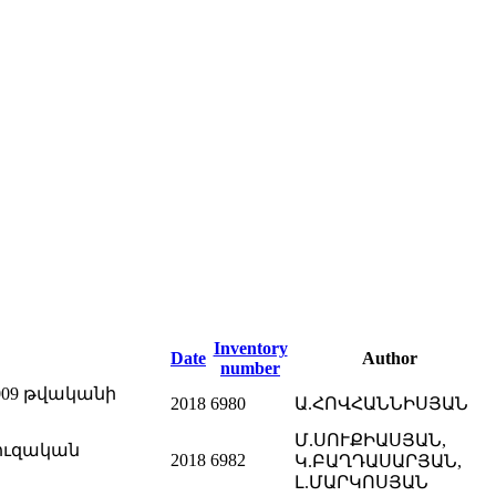
Inventory
Date
Author
number
009 թվականի
2018
6980
Ա.ՀՈՎՀԱՆՆԻՍՅԱՆ
Մ.ՍՈՒՔԻԱՍՅԱՆ,
ուզական
2018
6982
Կ.ԲԱՂԴԱՍԱՐՅԱՆ,
Լ.ՄԱՐԿՈՍՅԱՆ