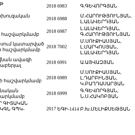
թթ
2018
6983
Գ.ԳԵՎՈՐԳՅԱՆ
ախուզական
Մ.ՀԱՐՈՒԹՅՈՒՆՅԱՆ,
2018
6988
Լ.ԱԼԱՎԵՐԴՅԱՆ
Լ.ԱԼԱՎԵՐԴՅԱՆ,
2018
6987
ի հաշվարկմամբ
Գ.ՀԱՐՈՒԹՅՈՒՆՅԱՆ
Մ.ՍՈՒՔԻԱՍՅԱՆ,
ասում կատարված
2018
7002
Լ.ՄԱՐԿՈՍՅԱՆ,
րի հաշվարկմամբ
Լ.ԱԼԱՎԵՐԴՅԱՆ
վնան ավազի
2018
6991
Ա.ԱՅՎԱԶՅԱՆ
րաբերյալ
Մ.ՍՈՒՔԻԱՍՅԱՆ,
2018
6989
Լ.ԴԱՐԲԻՆՅԱՆ,
րի հաշվարկմամբ
Կ.ԲԱՂԴԱՍԱՐՅԱՆ
անական
Գ.ԳԵՎՈՐԳՅԱՆ,
2018
6999
շվարկմամբ
Ն.Ս.ՀԱԿՈԲՅԱՆ
Ր ԳԻՏԱԿԱՆ
2017
ԿԳՆ ԳՊԿ-
ԵԳԻ-1414
Բ.Խ.ՄԵԼԻՔՍԵԹՅԱՆ