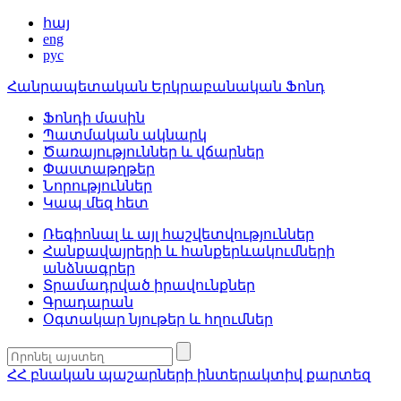
հայ
eng
рус
Հանրապետական Երկրաբանական Ֆոնդ
Ֆոնդի մասին
Պատմական ակնարկ
Ծառայություններ և վճարներ
Փաստաթղթեր
Նորություններ
Կապ մեզ հետ
Ռեգիոնալ և այլ հաշվետվություններ
Հանքավայրերի և հանքերևակումների
անձնագրեր
Տրամադրված իրավունքներ
Գրադարան
Օգտակար նյութեր և հղումներ
ՀՀ բնական պաշարների ինտերակտիվ քարտեզ