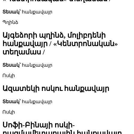
Տեսակ՝
հանքավայր
Պղինձ
Այգեձորի պղինձ, մոլիբդենի
հանքավայր / «Կենտրոնական»
տեղամաս /
Տեսակ՝
հանքավայր
Ոսկի
Ազատեկի ոսկու հանքավայր
Տեսակ՝
հանքավայր
Ոսկի
Սոֆի-Բինայի ոսկի-
բազմամետաղային հանքավայր