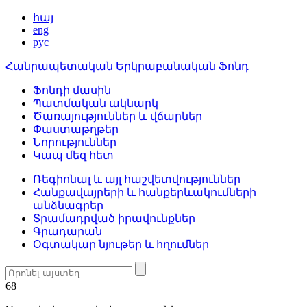
հայ
eng
рус
Հանրապետական Երկրաբանական Ֆոնդ
Ֆոնդի մասին
Պատմական ակնարկ
Ծառայություններ և վճարներ
Փաստաթղթեր
Նորություններ
Կապ մեզ հետ
Ռեգիոնալ և այլ հաշվետվություններ
Հանքավայրերի և հանքերևակումների
անձնագրեր
Տրամադրված իրավունքներ
Գրադարան
Օգտակար նյութեր և հղումներ
68