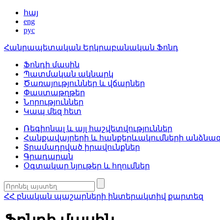
հայ
eng
рус
Հանրապետական Երկրաբանական Ֆոնդ
Ֆոնդի մասին
Պատմական ակնարկ
Ծառայություններ և վճարներ
Փաստաթղթեր
Նորություններ
Կապ մեզ հետ
Ռեգիոնալ և այլ հաշվետվություններ
Հանքավայրերի և հանքերևակումների անձնա
Տրամադրված իրավունքներ
Գրադարան
Օգտակար նյութեր և հղումներ
ՀՀ բնական պաշարների ինտերակտիվ քարտեզ