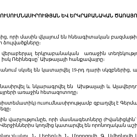
ՈՒՍՈՒՄՆԱՍԻՐՈՒԹՅԱՆ
ԵՎ
ԵՐԿՐԱԲԱՆԱԿԱՆ
ԾԱՌԱՅՈ
րից, որի մասին վկայում են հնեագիտական բազմաթիվ
ի ձուլվածքները։
վերաբերյալ երկրաբանական առաջին տեղեկություն
իսկ Ռեինեգսը՝ Ախթալայի հանքավայրը։
ում սկսել են կատարվել 19-րդ դարի սկզբներից, 
սումնասիրվել և նկարագրվել են Ախթալայի և Ալավեր
այրերի առաջին հետազոտողը։
սիստեմատիկ) ուսումնասիրությամբ զբաղվել է Գեր
եզը։
ն վարչությունըե, որի մասնագետները (Իվանիցկին` 18
 Վերջիններիս կողմից կատարվել են որոնողական ա
շևսկու, Ն. Լեբեդևի, Ն. Մոռոզովի, Գ. Սմիրնովի