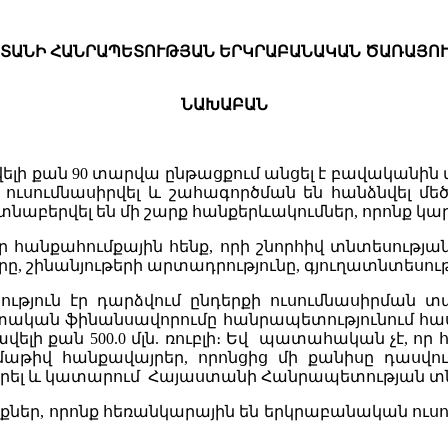
ՏԱՆԻ ՀԱՆՐԱՊԵՏՈՒԹՅԱՆ
ԵՐԿՐԱԲԱՆԱԿԱՆ
ԾԱՌԱՅՈՒ
ՆԱԽԱԲԱՆ
ավելի քան 90 տարվա ընթացքում անցել է բավականի
ւսումնասիրվել և շահագործման են հանձնվել մե
տնաբերվել են մի շարք հանքերևակումներ, որոնք կա
որ հանքահումքային հենք, որի շնորհիվ տնտեսությա
, շինանյութերի արտադրությունը, գյուղատնտեսությ
ւթյուն էր դարձվում ընդերքի ուսումնասիրման տ
կան ֆինանսավորումը հանրապետությունում հասե
 ավելի քան 500.0 մլն. ռուբլի։ Եվ պատահական չէ,
թիվ հանքավայրեր, որոնցից մի քանիսը դասվում
արել և կատարում Հայաստանի Հանրապետության տն
քներ, որոնք հեռանկարային են երկրաբանական ուս