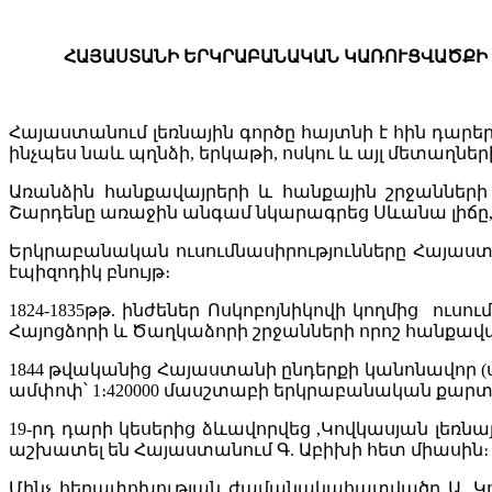
ՀԱՅԱՍՏԱՆԻ
ԵՐԿՐԱԲԱՆԱԿԱՆ
ԿԱՌՈՒՑՎԱԾՔԻ
Հայաստանում լեռնային գործը հայտնի է հին դարե
ինչպես նաև պղնձի, երկաթի, ոսկու և այլ մետաղներ
Առանձին հանքավայրերի և հանքային շրջանների 
Շարդենը առաջին անգամ նկարագրեց Սևանա լիճը, 
Երկրաբանական ուսումնասիրությունները Հայաստան
էպիզոդիկ բնույթ։
1824-1835թթ. ինժեներ Ոսկոբոյնիկովի կողմից ու
Հայոցձորի և Ծաղկաձորի շրջանների որոշ հանքավ
1844 թվականից Հայաստանի ընդերքի կանոնավոր (
ամփոփ՝ 1։420000 մասշտաբի երկրաբանական քարտ
19-րդ դարի կեսերից ձևավորվեց ,Կովկասյան լեռնայի
աշխատել են Հայաստանում Գ. Աբիխի հետ միասին։
Մինչ հեղափոխության ժամանակահատվածը Ա. Կոնյու