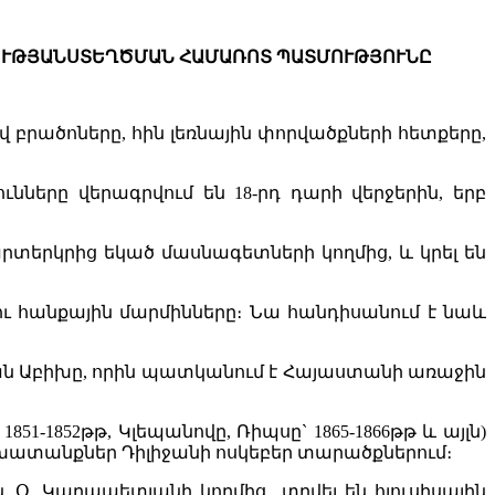
ՒԹՅԱՆ
ՍՏԵՂԾՄԱՆ
ՀԱՄԱՌՈՏ
ՊԱՏՄՈՒԹՅՈՒՆԸ
 բրածոները, հին լեռնային փորվածքների հետքերը,
ները վերագրվում են 18-րդ դարի վերջերին, երբ
արտերկրից եկած մասնագետների կողմից, և կրել են
դու հանքային մարմինները։ Նա հանդիսանում է նաև
ման Աբիխը, որին պատկանում է Հայաստանի առաջին
51-1852թթ, Կլեպանովը, Ռիպսը` 1865-1866թթ և այլն)
շխատանքներ Դիլիջանի ոսկեբեր տարածքներում։
 և Օ. Կարապետյանի կողմից տրվել են հյուսիսային