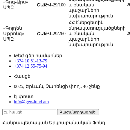
«Գոգ-Արս»
2
ՇԱԹՎ-29/100
և բնական
ՍՊԸ
պաշարների
նախարարություն
ՀՀ էներգետիկ
«Գոլդեն
ենթակառուցվածքների
2
Սթրոնգ»
ՇԱԹՎ-29/260
և բնական
ՍՊԸ
պաշարների
նախարարություն
Թեժ գծի համարներ
+374 10 51-13-79
+374 12 55-75-94
Հասցե
0025, Երևան, Չարենցի փող., 46 շենք
էլ փոստ
info@geo-fund.am
Հանրապետական Երկրաբանական Ֆոնդ