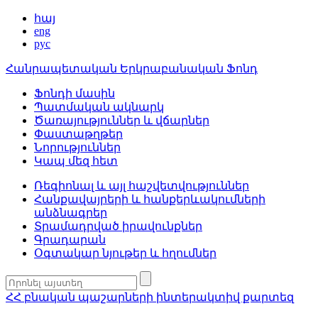
հայ
eng
рус
Հանրապետական Երկրաբանական Ֆոնդ
Ֆոնդի մասին
Պատմական ակնարկ
Ծառայություններ և վճարներ
Փաստաթղթեր
Նորություններ
Կապ մեզ հետ
Ռեգիոնալ և այլ հաշվետվություններ
Հանքավայրերի և հանքերևակումների
անձնագրեր
Տրամադրված իրավունքներ
Գրադարան
Օգտակար նյութեր և հղումներ
ՀՀ բնական պաշարների ինտերակտիվ քարտեզ