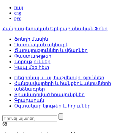
հայ
eng
рус
Հանրապետական Երկրաբանական Ֆոնդ
Ֆոնդի մասին
Պատմական ակնարկ
Ծառայություններ և վճարներ
Փաստաթղթեր
Նորություններ
Կապ մեզ հետ
Ռեգիոնալ և այլ հաշվետվություններ
Հանքավայրերի և հանքերևակումների
անձնագրեր
Տրամադրված իրավունքներ
Գրադարան
Օգտակար նյութեր և հղումներ
68