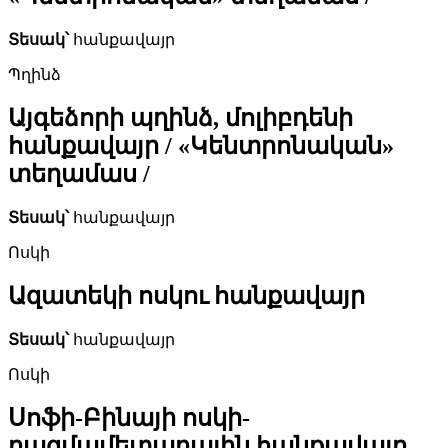
Տեսակ՝
հանքավայր
Պղինձ
Այգեձորի պղինձ, մոլիբդենի
հանքավայր / «Կենտրոնական»
տեղամաս /
Տեսակ՝
հանքավայր
Ոսկի
Ազատեկի ոսկու հանքավայր
Տեսակ՝
հանքավայր
Ոսկի
Սոֆի-Բինայի ոսկի-
բազմամետաղային հանքավայր