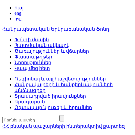
հայ
eng
рус
Հանրապետական Երկրաբանական Ֆոնդ
Ֆոնդի մասին
Պատմական ակնարկ
Ծառայություններ և վճարներ
Փաստաթղթեր
Նորություններ
Կապ մեզ հետ
Ռեգիոնալ և այլ հաշվետվություններ
Հանքավայրերի և հանքերևակումների
անձնագրեր
Տրամադրված իրավունքներ
Գրադարան
Օգտակար նյութեր և հղումներ
ՀՀ բնական պաշարների ինտերակտիվ քարտեզ