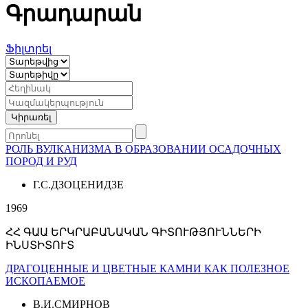
Գրադարան
Ֆիլտրել
РОЛЬ ВУЛКАНИЗМА В ОБРАЗОВАНИИ ОСАДОЧНЫХ
ПОРОД И РУД
Г.С.ДЗОЦЕНИДЗЕ
1969
ՀՀ ԳԱԱ ԵՐԿՐԱԲԱՆԱԿԱՆ ԳԻՏՈՒԹՅՈՒՆՆԵՐԻ
ԻՆՍՏԻՏՈՒՏ
ДРАГОЦЕННЫЕ И ЦВЕТНЫЕ КАМНИ КАК ПОЛЕЗНОЕ
ИСКОПАЕМОЕ
В.И.СМИРНОВ