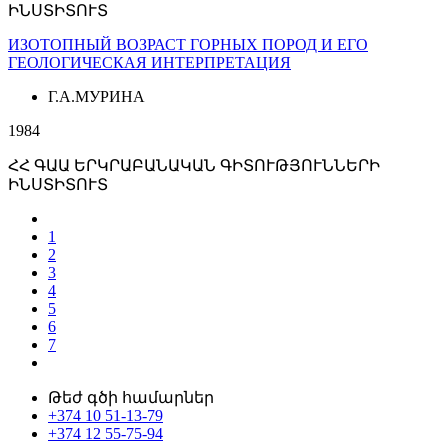
ԻՆՍՏԻՏՈՒՏ
ИЗОТОПНЫЙ ВОЗРАСТ ГОРНЫХ ПОРОД И ЕГО
ГЕОЛОГИЧЕСКАЯ ИНТЕРПРЕТАЦИЯ
Г.А.МУРИНА
1984
ՀՀ ԳԱԱ ԵՐԿՐԱԲԱՆԱԿԱՆ ԳԻՏՈՒԹՅՈՒՆՆԵՐԻ
ԻՆՍՏԻՏՈՒՏ
1
2
3
4
5
6
7
Թեժ գծի համարներ
+374 10 51-13-79
+374 12 55-75-94