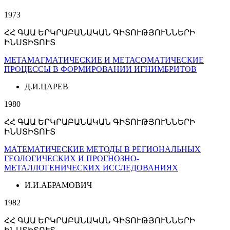
1973
ՀՀ ԳԱԱ ԵՐԿՐԱԲԱՆԱԿԱՆ ԳԻՏՈՒԹՅՈՒՆՆԵՐԻ
ԻՆՍՏԻՏՈՒՏ
МЕТАМАГМАТИЧЕСКИЕ И МЕТАСОМАТИЧЕСКИЕ
ПРОЦЕССЫ В ФОРМИРОВАНИИ ИГНИМБРИТОВ
Д.И.ЦАРЕВ
1980
ՀՀ ԳԱԱ ԵՐԿՐԱԲԱՆԱԿԱՆ ԳԻՏՈՒԹՅՈՒՆՆԵՐԻ
ԻՆՍՏԻՏՈՒՏ
МАТЕМАТИЧЕСКИЕ МЕТОДЫ В РЕГИОНАЛЬНЫХ
ГЕОЛОГИЧЕСКИХ И ПРОГНОЗНО-
МЕТАЛЛОГЕНИЧЕСКИХ ИССЛЕДОВАНИЯХ
И.И.АБРАМОВИЧ
1982
ՀՀ ԳԱԱ ԵՐԿՐԱԲԱՆԱԿԱՆ ԳԻՏՈՒԹՅՈՒՆՆԵՐԻ