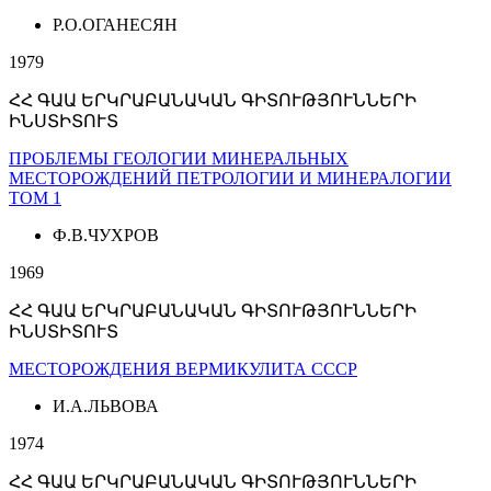
Р.О.ОГАНЕСЯН
1979
ՀՀ ԳԱԱ ԵՐԿՐԱԲԱՆԱԿԱՆ ԳԻՏՈՒԹՅՈՒՆՆԵՐԻ
ԻՆՍՏԻՏՈՒՏ
ПРОБЛЕМЫ ГЕОЛОГИИ МИНЕРАЛЬНЫХ
МЕСТОРОЖДЕНИЙ ПЕТРОЛОГИИ И МИНЕРАЛОГИИ
ТОМ 1
Ф.В.ЧУХРОВ
1969
ՀՀ ԳԱԱ ԵՐԿՐԱԲԱՆԱԿԱՆ ԳԻՏՈՒԹՅՈՒՆՆԵՐԻ
ԻՆՍՏԻՏՈՒՏ
МЕСТОРОЖДЕНИЯ ВЕРМИКУЛИТА СССР
И.А.ЛЬВОВА
1974
ՀՀ ԳԱԱ ԵՐԿՐԱԲԱՆԱԿԱՆ ԳԻՏՈՒԹՅՈՒՆՆԵՐԻ